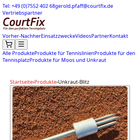
Tel: +49 (0)7552 402 68
gerold.pfaff@courtfix.de
Vertriebspartner
Vorher-Nachher
Einsatzzwecke
Videos
Partner
Kontakt
Alle Produkte
Produkte für Tennislinien
Produkte für den
Tennisplatz
Produkte für Moos und Unkraut
Startseite
›
Produkte
›
Unkraut-Blitz