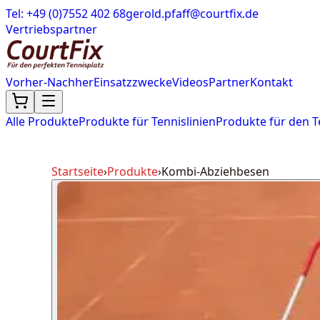
Tel: +49 (0)7552 402 68
gerold.pfaff@courtfix.de
Vertriebspartner
Vorher-Nachher
Einsatzzwecke
Videos
Partner
Kontakt
Alle Produkte
Produkte für Tennislinien
Produkte für den T
Startseite
›
Produkte
›
Kombi-Abziehbesen