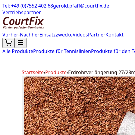
Tel: +49 (0)7552 402 68
gerold.pfaff@courtfix.de
Vertriebspartner
Vorher-Nachher
Einsatzzwecke
Videos
Partner
Kontakt
Alle Produkte
Produkte für Tennislinien
Produkte für den T
Startseite
›
Produkte
›
Erdrohrverlängerung 27/28